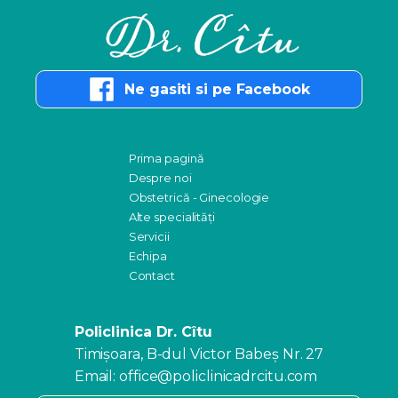
Ne gasiti si pe Facebook
Prima pagină
Despre noi
Obstetrică - Ginecologie
Alte specialități
Servicii
Echipa
Contact
Policlinica Dr. Cîtu
Timişoara, B-dul Victor Babeş Nr. 27
Email: office@policlinicadrcitu.com