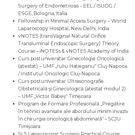
Surgery of Endometriosis – EEL / ISUOG /
ESGE, Bologna, Italia
Fellowship in Minimal Access Surgery – World
Laparoscopy Hospital, New Delhi, India
vNOTES (transVaginal Natural Orifice
Transluminal Endoscopic Surgery) Theory
Course – iNOTESs & vNOTES Academy of India
Curs postuniversitar Ginecologie Oncologică
(atestat) – UMF „Iuliu Hațieganu" Cluj-Napoca
/ Institutul Oncologic Cluj-Napoca
Curs postuniversitar Ultrasonografie
Obstetricală și Ginecologică (atestat modul 2)
– UMF „Victor Babeș" Timișoara
Program de Formare Profesională „Pregătire
în tehnici avansate ale abordului minim invaziv
în chirurgia oncologică abdominală" – SCJU
Timișoara
SLS Laparoscopic Surgery Practical Course: