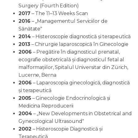
Surgery (Fourth Edition)
2017
– The 11–13 Weeks Scan
2016
– „Managementul Serviciilor de
Sănătate"
2014
– Histeroscopie diagnostică și terapeutică
2013
– Chirurgie laparoscopică în Ginecologie
2006
– Pregătire în diagnosticul prenatal,
ecografie obstetricală și diagnosticul fetal al
malformațiilor, Spitalul Universitar din Zürich,
Lucerne, Berna
2006
– Laparoscopia ginecologică, diagnostică
și terapeutică
2005
– Ginecologie Endocrinologică și
Medicina Reproducerii
2004
– „New Developments in Obstetrical and
Gynecological Ultrasound"
2002
– Histeroscopie Diagnostică și
Terapeutică