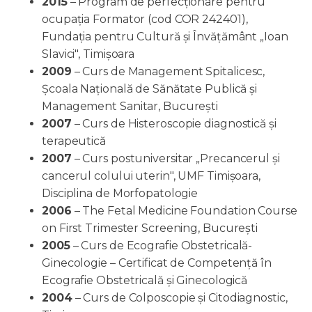
2015
– Program de perfecționare pentru
ocupația Formator (cod COR 242401),
Fundația pentru Cultură și Învățământ „Ioan
Slavici", Timișoara
2009
– Curs de Management Spitalicesc,
Școala Națională de Sănătate Publică și
Management Sanitar, București
2007
– Curs de Histeroscopie diagnostică și
terapeutică
2007
– Curs postuniversitar „Precancerul și
cancerul colului uterin", UMF Timișoara,
Disciplina de Morfopatologie
2006
– The Fetal Medicine Foundation Course
on First Trimester Screening, București
2005
– Curs de Ecografie Obstetricală-
Ginecologie – Certificat de Competență în
Ecografie Obstetricală și Ginecologică
2004
– Curs de Colposcopie și Citodiagnostic,