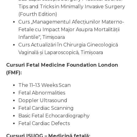
Tips and Tricks in Minimally Invasive Surgery
(Fourth Edition)
Curs „Managementul Afecțiunilor Materno-
Fetale cu Impact Major Asupra Mortalității
Infantile", Timișoara
Curs Actualizări în Chirurgia Ginecologică
Vaginală și Laparoscopică, Timișoara
Cursuri Fetal Medicine Foundation London
(FMF):
The 11–13 Weeks Scan
Fetal Abnormalities
Doppler Ultrasound
Fetal Cardiac Scanning
Basic Fetal Echocardiography
Fetal Cardiac Defects
Cursuri ISUOG – Medicină fetală: